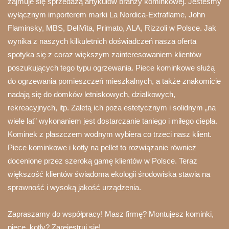
zajmuje się sprzedażą artykułów branży kominkowej. Jesteśmy
wyłącznym importerem marki La Nordica-Extraflame, John
Flaminsky, MBS, DeliVita, Primato, ALA, Rizzoli w Polsce. Jak
wynika z naszych kilkuletnich doświadczeń nasza oferta
spotyka się z coraz większym zainteresowaniem klientów
poszukujących tego typu ogrzewania. Piece kominkowe służą
do ogrzewania pomieszczeń mieszkalnych, a także znakomicie
nadają się do domków letniskowych, działkowych,
rekreacyjnych, itp. Zaletą ich poza estetycznym i solidnym „na
wiele lat” wykonaniem jest dostarczanie taniego i miłego ciepła.
Kominek z płaszczem wodnym wybiera co trzeci nasz klient.
Piece kominkowe i kotły na pellet to rozwiązanie również
docenione przez szeroką gamę klientów w Polsce. Teraz
większość klientów świadoma ekologii środowiska stawia na
sprawność i wysoką jakość urządzenia.
Zapraszamy do współpracy! Masz firmę? Montujesz kominki,
piece, kotły? Zarejestruj się!