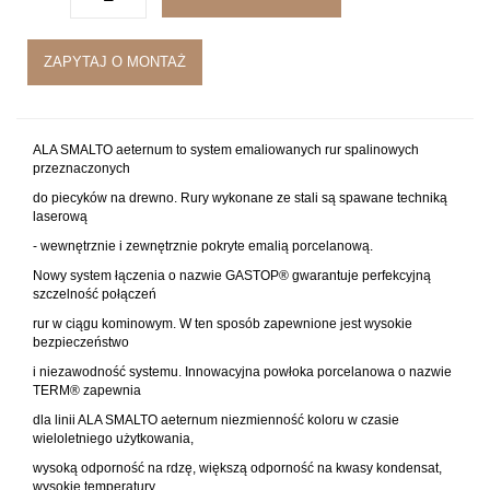
ZAPYTAJ O MONTAŻ
ALA SMALTO aeternum to system emaliowanych rur spalinowych
przeznaczonych
do piecyków na drewno. Rury wykonane ze stali są spawane techniką
laserową
- wewnętrznie i zewnętrznie pokryte emalią porcelanową.
Nowy system łączenia o nazwie GASTOP® gwarantuje perfekcyjną
szczelność połączeń
rur w ciągu kominowym. W ten sposób zapewnione jest wysokie
bezpieczeństwo
i niezawodność systemu. Innowacyjna powłoka porcelanowa o nazwie
TERM® zapewnia
dla linii ALA SMALTO aeternum niezmienność koloru w czasie
wieloletniego użytkowania,
wysoką odporność na rdzę, większą odporność na kwasy kondensat,
wysokie temperatury