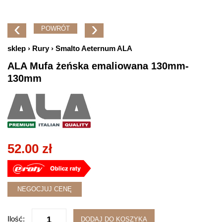
‹
›
POWRÓT
sklep
Rury
Smalto Aeternum ALA
ALA Mufa żeńska emaliowana 130mm-
130mm
52.00
zł
NEGOCJUJ CENĘ
Ilość:
DODAJ DO KOSZYKA