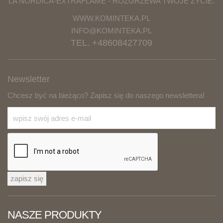
LA NORDICA-EXTRAFLAME - ROZGRZEWA TWOJE ŻYCIE.
WWW.KOMINTEKA.PL
INFO@KOMINTEKA.PL
TEL. +48608427709
Newsletter
Chcesz być na bieżąco? Zapisz się do naszego newslettera!
zapisz się
NASZE PRODUKTY