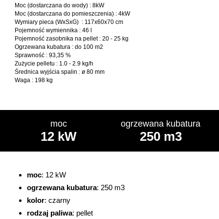
Moc (dostarczana do wody) : 8kW
Moc (dostarczana do pomieszczenia) : 4kW
Wymiary pieca (WxSxG) : 117x60x70 cm
Pojemność wymiennika : 46 l
Pojemność zasobnika na pellet : 20 - 25 kg
Ogrzewana kubatura : do 100 m2
Sprawność : 93,35 %
Zużycie pelletu : 1.0 - 2.9 kg/h
Średnica wyjścia spalin : ø 80 mm
Waga : 198 kg
moc
ogrzewana kubatura
12 kW
250 m3
moc
: 12 kW
ogrzewana kubatura
: 250 m3
kolor
: czarny
rodzaj paliwa
: pellet