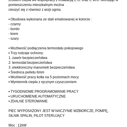
źródłem ciepła we współpracy z instalacją C.O. oraz C.W.U. Montując w
pomieszczeniu mieszkalnym można
cieszyć się z również z wizji ognia.
• Obudowa wykonana ze stali emaliowanej w kolorze :
- czarny
- bordo
- krem
- szary
• Możliwość podłączenia termostatu pokojowego
• Trzy rodzaje ochrony:
1. zawór bezpieczeństwa
2. termostat bezpieczeństwa
3. elektroniczny manometr bezpieczeństwa
• Średnica pelletu 6mm
• Możliwość pracy kotła na 5 poziomach mocy
• Wymiennik ciepła z ręcznym czyszczeniem
• TYGODNIOWE PROGRAMOWANIE PRACY
• URUCHOMIENIE AUTOMATYCZNE
• ZDALNE STEROWANIE
PIEC WYPOSAŻONY JEST W NACZYNIE WZBIORCZE, POMPĘ,
SILNIK SPALIN, PILOT STERUJĄCY
Moc : 12kW