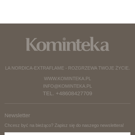
LA NORDICA-EXTRAFLAME - ROZGRZEWA TWOJE ŻYCIE.
WWW.KOMINTEKA.PL
INFO@KOMINTEKA.PL
TEL. +48608427709
Newsletter
Chcesz być na bieżąco? Zapisz się do naszego newslettera!